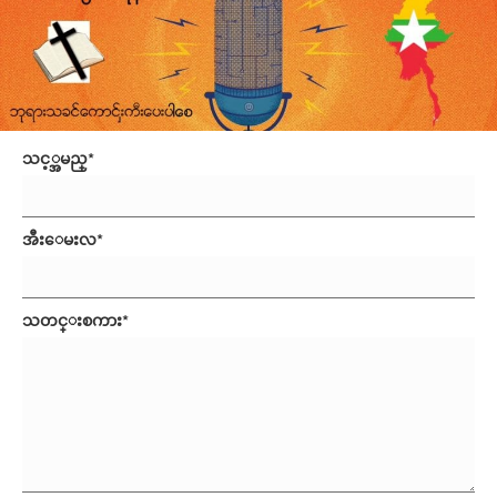
သင့္အမည္
အီးေမးလ
သတင္းစကား