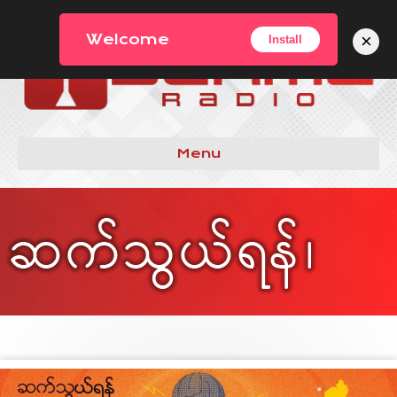
×
Welcome
Install
Menu